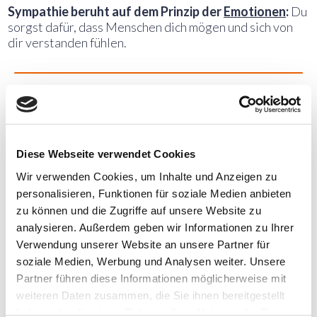
Sympathie beruht auf dem Prinzip der
Emotionen
:
Du
sorgst dafür, dass Menschen dich mögen und sich von
dir verstanden fühlen.
Marketing-Tipp für Symapthie:
Du solltest so viel wie möglich über deine
Zielgruppe ermitteln, damit du eine Ähnlichkeit
zwischen ihr und dir herstellen sowie genau auf sie
Diese Webseite verwendet Cookies
eingehen kannst. Denn Menschen stimmen viel eher
denjenigen zu, die empathisch und sympathisch sind.
Wir verwenden Cookies, um Inhalte und Anzeigen zu
personalisieren, Funktionen für soziale Medien anbieten
zu können und die Zugriffe auf unsere Website zu
analysieren. Außerdem geben wir Informationen zu Ihrer
5. Autorität
Verwendung unserer Website an unsere Partner für
soziale Medien, Werbung und Analysen weiter. Unsere
Sicherlich würdest auch du viel eher bei jemandem
Partner führen diese Informationen möglicherweise mit
kaufen, von dem du annimmst, dass er weiß, wovon er
weiteren Daten zusammen, die Sie ihnen bereitgestellt
spricht, als wenn du Zweifel an seiner Kompetenz hast,
haben oder die sie im Rahmen Ihrer Nutzung der Dienste
oder?