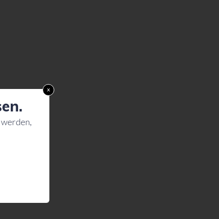
x
sen.
u werden,